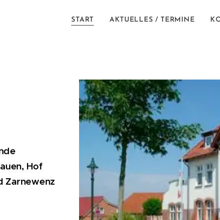
START
AKTUELLES / TERMINE
K
inde
Lauen, Hof
nd Zarnewenz